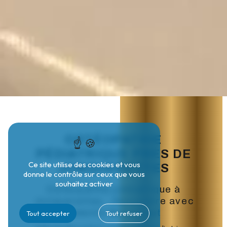
OSTÉOPATHIE
PÉDIATRIQUE PRÈS DE
Ce site utilise des cookies et vous
JONQUERETTES
donne le contrôle sur ceux que vous
souhaitez activer
Ostéopathie pédiatrique à
Jonquerettes : Rencontre avec
Valentin Broustaut
Tout accepter
Tout refuser