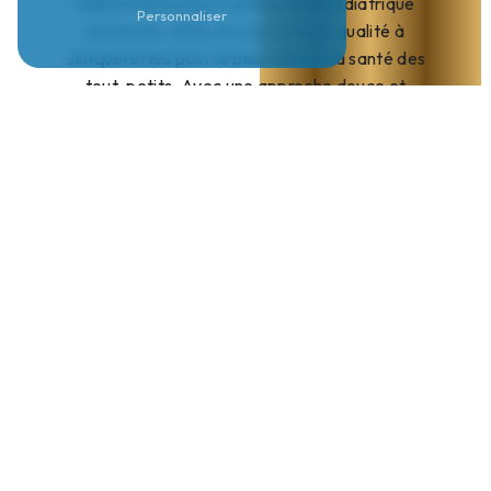
Valentin Broustaut, ostéopathe pédiatrique
Personnaliser
renommé, offre ses services de qualité à
Jonquerettes pour le bien-être et la santé des
tout-petits. Avec une approche douce et
spécialisée, Valentin accompagne les enfants dans
leur croissance et leur développement.
Les bienfaits de l'ostéopathie
pédiatrique
L'ostéopathie pédiatrique est une méthode de soin
naturelle qui vise à détecter et traiter les tensions
et déséquilibres du corps des nourrissons et des
enfants. En agissant sur le système musculo-
squelettique, digestif et nerveux, l'ostéopathe
pédiatrique aide à prévenir et soulager divers
maux courants tels que les coliques, les troubles du
sommeil, les otites récurrentes, ou encore les
torticolis congénitaux.