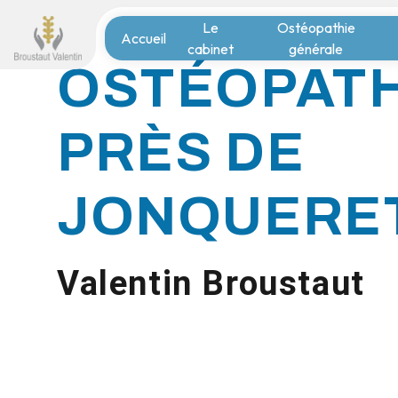
Panneau de gestion des cookies
Le
Ostéopathie
Accueil
cabinet
générale
OSTÉOPAT
PRÈS DE
JONQUERE
Valentin Broustaut