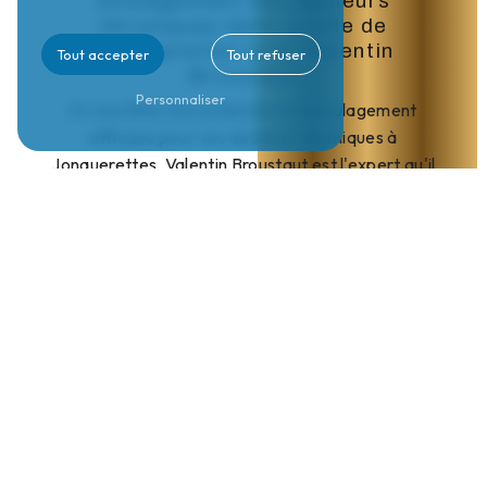
Soulagement des douleurs
chroniques dans la ville de
Jonquerettes avec Valentin
Tout accepter
Tout refuser
Broustaut
Personnaliser
Si vous êtes à la recherche d'un soulagement
efficace pour vos douleurs chroniques à
Jonquerettes, Valentin Broustaut est l'expert qu'il
vous faut. Avec une approche personnalisée et des
techniques reconnues, Valentin Broustaut peut vous
aider à retrouver un bien-être durable.
Des traitements adaptés à chaque
patient
Valentin Broustaut met en place des soins
individualisés pour chaque patient souffrant de
douleurs chroniques. Grâce à une expertise
approfondie et des méthodes éprouvées, il établit
un plan de traitement sur mesure pour répondre à
vos besoins spécifiques.