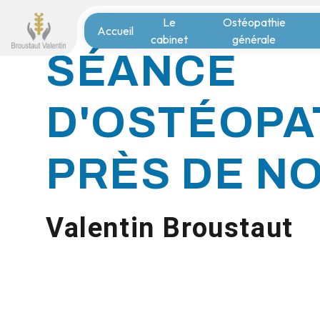
Panneau de gestion des cookies
Le
Ostéopathie
Accueil
cabinet
générale
SÉANCE
D'OSTÉOPA
PRÈS DE N
Valentin Broustaut