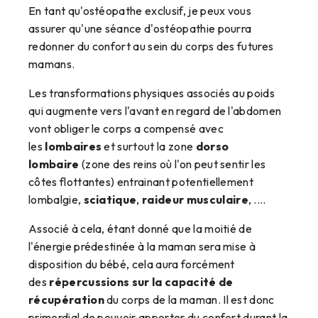
En tant qu'ostéopathe exclusif, je peux vous
assurer qu'une séance d'ostéopathie pourra
redonner du confort au sein du corps des futures
mamans.
Les transformations physiques associés au poids
qui augmente vers l'avant en regard de l'abdomen
vont obliger le corps a compensé avec
les
lombaires
et surtout la zone
dorso
lombaire
(zone des reins où l'on peut sentir les
côtes flottantes) entrainant potentiellement
lombalgie,
sciatiqu
e
,
raideur musculaire
, ....
Associé à cela, étant donné que la moitié de
l'énergie prédestinée à la maman sera mise à
disposition du bébé, cela aura forcément
des
répercussions sur la capacité de
récupération
du corps de la maman. Il est donc
primordial de pouvoir apporter du confort durant la